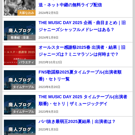
送・ネット中継の無料ライブ配信
大坂なおみ
2024年2月5日
THE MUSIC DAY 2025 企画・曲目まとめ｜旧
ジャニーズシャッフルメドレーはある？
歌番組（音楽番
2024年1月9日
組）
オールスター感謝祭2025春 出演者・結果｜旧
ジャニーズは？ミニマラソンは何時まで？
バラエティ
2023年10月12日
FNS歌謡祭2025夏タイムテーブル(出演者順
番)・セトリ一覧
タイムテーブル
2023年6月20日
THE MUSIC DAY 2025 タイムテーブル(出演者
順番)・セトリ｜ザミュージックデイ
タイムテーブル
2023年6月3日
ババ抜き最弱王2025夏結果｜出演者は？
2023年1月3日