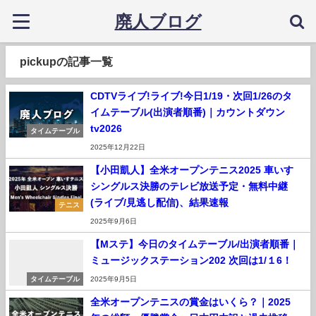
廃人ブログ
pickupの記事一覧
CDTVライブ!ライブ!今日1/19・次回1/26のタ
イムテーブル(出演者順番)｜カウントダウン
tv2026
タイムテーブル
2025年12月22日
【小田凱人】全米オープンテニス2025 車いす
シングルス決勝のテレビ放送予定・無料中継
(ライブ/見逃し配信)、結果速報
テニス
2025年9月6日
【Mステ】今日のタイムテーブル/出演者順番｜
ミュージックステーション202 次回は1/１6！
タイムテーブル
2025年9月5日
全米オープンテニスの賞金はいくら？｜2025