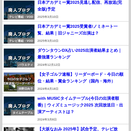
日本アカデミー賞2025見逃し配信、再放送(完
全版)予定
テレビ番組・VOD
2025年3月10日
日本アカデミー賞2025受賞者/ノミネート一
覧、結果｜旧ジャニーズ出演は？
テレビ番組・VOD
2025年3月10日
ダウンタウンDX占い2025出演者結果まとめ｜
最強運ランキング
バラエティ
2024年12月12日
【女子ゴルフ速報】リーダーボード・今日の順
位・結果・賞金ランキング（国内・海外）
渋野日向子
2024年4月18日
with MUSICタイムテーブル(今日の出演者順
番)｜ウィズミュージック2025 次回放送日・出
演アーティストは？
タイムテーブル
2024年3月8日
【大坂なおみ 2025年】試合予定、テレビ放