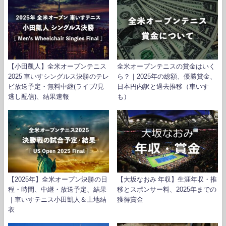
【小田凱人】全米オープンテニス
全米オープンテニスの賞金はいく
2025 車いすシングルス決勝のテレ
ら？｜2025年の総額、優勝賞金、
ビ放送予定・無料中継(ライブ/見
日本円内訳と過去推移（車いす
逃し配信)、結果速報
も）
【2025年】全米オープン決勝の日
【大坂なおみ 年収】生涯年収・推
程・時間、中継・放送予定、結果
移とスポンサー料、2025年までの
｜車いすテニス小田凱人＆上地結
獲得賞金
衣