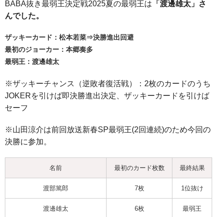
BABA抜き最弱王決定戦2025夏の最弱王は
「渡邊雄太」さ
んでした。
ザッキーカード：松本若菜⇒決勝進出回避
最初のジョーカー：本郷奏多
最弱王：渡邊雄太
※ザッキーチャンス（逆敗者復活戦）：2枚のカードのうち
JOKERを引けば即決勝進出決定、ザッキーカードを引けば
セーフ
※山田涼介は前回放送新春SP最弱王(2回連続)のため今回の
決勝に参加。
名前
最初のカード枚数
最終結果
渡部篤郎
7枚
1位抜け
渡邊雄太
6枚
最弱王