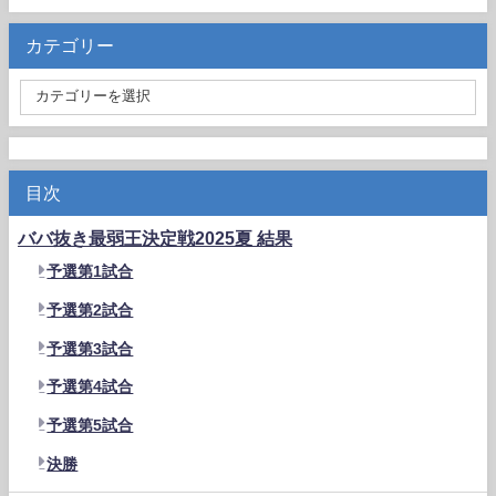
カテゴリー
目次
ババ抜き最弱王決定戦2025夏 結果
予選第1試合
予選第2試合
予選第3試合
予選第4試合
予選第5試合
決勝