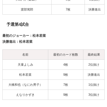
渡部篤郎
7枚
決勝進出
予選第4試合
最初のジョーカー：松本若菜
決勝進出：松本若菜
名前
最初のカード枚数
最終結果
天童よしみ
4枚
2位抜け
松本若菜
9枚
決勝進出
大橋和也（なにわ男子）
7枚
1位抜け
えなりかずき
9枚
3位抜け