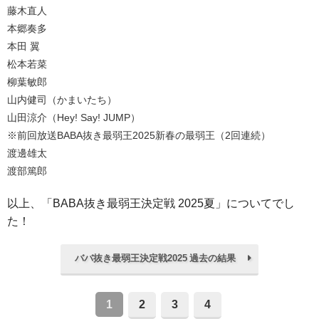
藤木直人
本郷奏多
本田 翼
松本若菜
柳葉敏郎
山内健司（かまいたち）
山田涼介（Hey! Say! JUMP）
※前回放送BABA抜き最弱王2025新春の最弱王（2回連続）
渡邊雄太
渡部篤郎
以上、「BABA抜き最弱王決定戦 2025夏」についてでし
た！
ババ抜き最弱王決定戦2025 過去の結果
1
2
3
4