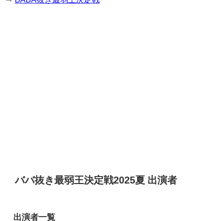
ババ抜き最弱王決定戦2025夏 出演者
出演者一覧