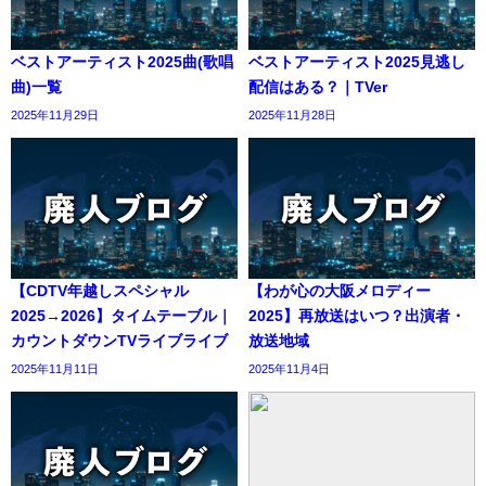
ベストアーティスト2025曲(歌唱
ベストアーティスト2025見逃し
曲)一覧
配信はある？｜TVer
2025年11月29日
2025年11月28日
【CDTV年越しスペシャル
【わが心の大阪メロディー
2025→2026】タイムテーブル｜
2025】再放送はいつ？出演者・
カウントダウンTVライブライブ
放送地域
2025年11月11日
2025年11月4日