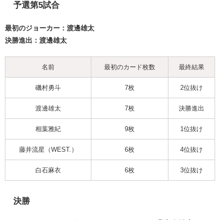
予選第5試合
最初のジョーカー：渡邊雄太
決勝進出：渡邊雄太
名前
最初のカード枚数
最終結果
磯村勇斗
7枚
2位抜け
渡邊雄太
7枚
決勝進出
相葉雅紀
9枚
1位抜け
藤井流星（WEST.）
6枚
4位抜け
白石麻衣
6枚
3位抜け
決勝