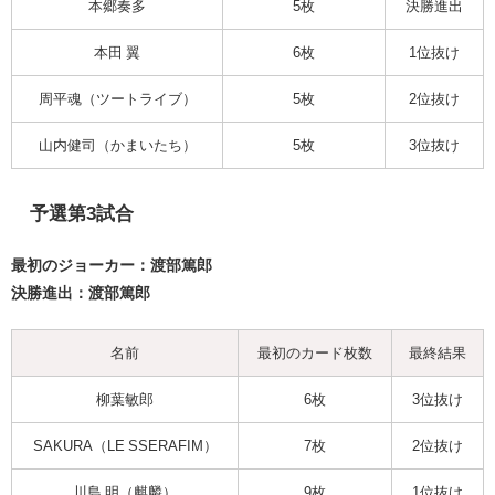
本郷奏多
5枚
決勝進出
本田 翼
6枚
1位抜け
周平魂（ツートライブ）
5枚
2位抜け
山内健司（かまいたち）
5枚
3位抜け
予選第3試合
最初のジョーカー：渡部篤郎
決勝進出：渡部篤郎
名前
最初のカード枚数
最終結果
柳葉敏郎
6枚
3位抜け
SAKURA（LE SSERAFIM）
7枚
2位抜け
川島 明（麒麟）
9枚
1位抜け