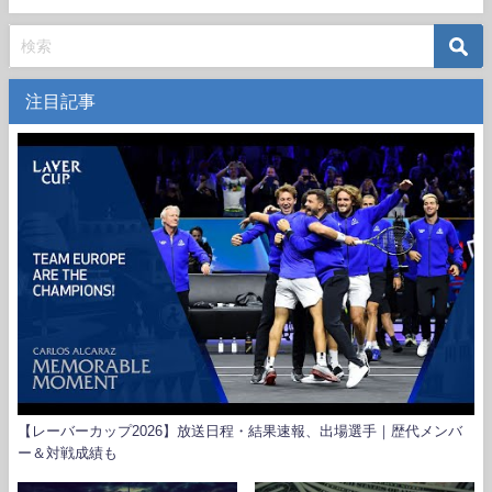
注目記事
【レーバーカップ2026】放送日程・結果速報、出場選手｜歴代メンバ
ー＆対戦成績も