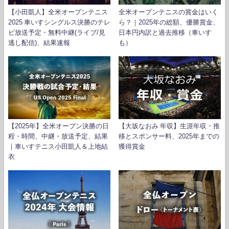
【小田凱人】全米オープンテニス
全米オープンテニスの賞金はいく
2025 車いすシングルス決勝のテレ
ら？｜2025年の総額、優勝賞金、
ビ放送予定・無料中継(ライブ/見
日本円内訳と過去推移（車いす
逃し配信)、結果速報
も）
【2025年】全米オープン決勝の日
【大坂なおみ 年収】生涯年収・推
程・時間、中継・放送予定、結果
移とスポンサー料、2025年までの
｜車いすテニス小田凱人＆上地結
獲得賞金
衣