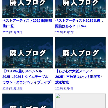
ベストアーティスト2025曲(歌唱
ベストアーティスト2025見逃し
曲)一覧
配信はある？｜TVer
2025年11月29日
2025年11月28日
【CDTV年越しスペシャル
【わが心の大阪メロディー
2025→2026】タイムテーブル｜
2025】再放送はいつ？出演者・
カウントダウンTVライブライブ
放送地域
2025年11月11日
2025年11月4日