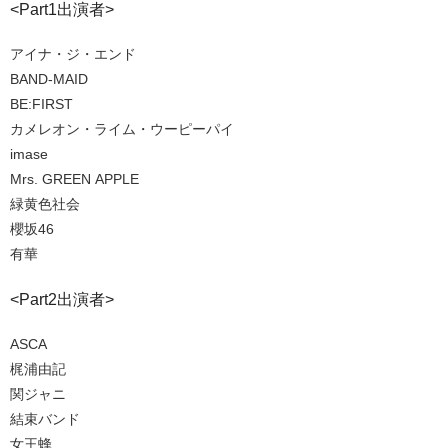
<Part1出演者>
アイナ・ジ・エンド
BAND-MAID
BE:FIRST
カメレオン・ライム・ウーピーパイ
imase
Mrs. GREEN APPLE
緑黄色社会
櫻坂46
有華
<Part2出演者>
ASCA
梶浦由記
関ジャニ∞
結束バンド
女王蜂