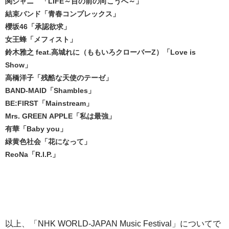
関ジャニ∞「LIFE～目の前の向こうへ～」
結束バンド「青春コンプレックス」
櫻坂46「承認欲求」
女王蜂「メフィスト」
鈴木雅之 feat.高城れに（ももいろクローバーZ）「Love is
Show」
高橋洋子「残酷な天使のテーゼ」
BAND-MAID「Shambles」
BE:FIRST「Mainstream」
Mrs. GREEN APPLE「私は最強」
有華「Baby you」
緑黄色社会「花になって」
ReoNa「R.I.P.」
以上、「NHK WORLD-JAPAN Music Festival」についてで