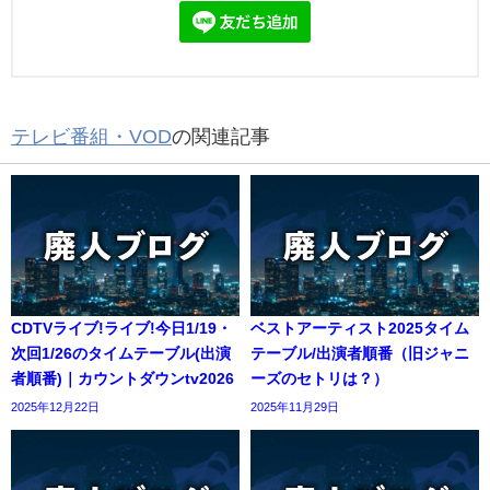
テレビ番組・VOD
の関連記事
CDTVライブ!ライブ!今日1/19・
ベストアーティスト2025タイム
次回1/26のタイムテーブル(出演
テーブル/出演者順番（旧ジャニ
者順番)｜カウントダウンtv2026
ーズのセトリは？）
2025年12月22日
2025年11月29日