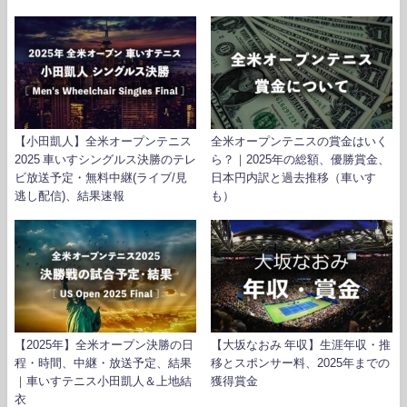
【小田凱人】全米オープンテニス
全米オープンテニスの賞金はいく
2025 車いすシングルス決勝のテレ
ら？｜2025年の総額、優勝賞金、
ビ放送予定・無料中継(ライブ/見
日本円内訳と過去推移（車いす
逃し配信)、結果速報
も）
【2025年】全米オープン決勝の日
【大坂なおみ 年収】生涯年収・推
程・時間、中継・放送予定、結果
移とスポンサー料、2025年までの
｜車いすテニス小田凱人＆上地結
獲得賞金
衣