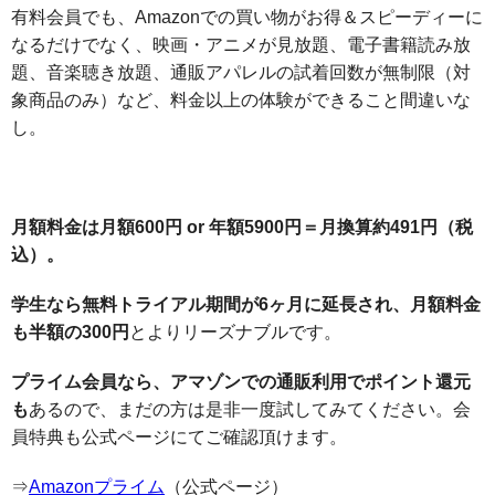
有料会員でも、Amazonでの買い物がお得＆スピーディーに
なるだけでなく、映画・アニメが見放題、電子書籍読み放
題、音楽聴き放題、通販アパレルの試着回数が無制限（対
象商品のみ）など、料金以上の体験ができること間違いな
し。
月額料金は月額600円 or 年額5900円＝月換算約491円（税
込）。
学生なら無料トライアル期間が6ヶ月に延長され、月額料金
も半額の300円
とよりリーズナブルです。
プライム会員なら、アマゾンでの通販利用でポイント還元
も
あるので、まだの方は是非一度試してみてください。会
員特典も公式ページにてご確認頂けます。
⇒
Amazonプライム
（公式ページ）