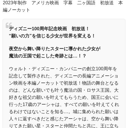
2023年制作 アメリカ映画 字幕 二ヶ国語 初放送 本
編ノーカット
ディズニー100周年記念映画 初放送！
“願いの力”を信じる少女が世界を変える！
夜空から舞い降りたスターに導かれた少女が
魔法の王国で起こした奇跡とは…！？
ウォルト・ディズニー・カンパニーの創立100周年を
記念して製作された、ディズニーの長編アニメーショ
ン映画を本編ノーカットで初放送！物語の舞台となる
のは、どんな願いでも叶う魔法の国・ロサス王国。大
好きな祖父の願いを叶えてもらうため、国王に会いに
行った17歳のアーシャは、すべての願いを叶えてくれ
るわけではないことを知る…。城に集められた願いは
人々に返すべきだと感じたアーシャは、空から舞い降
りてきた願い星・スターと仲間たちと共に、王に立ち