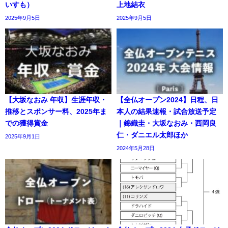
いすも）
上地結衣
2025年9月5日
2025年9月5日
【大坂なおみ 年収】生涯年収・
【全仏オープン2024】日程、日
推移とスポンサー料、2025年ま
本人の結果速報・試合放送予定
での獲得賞金
｜錦織圭・大坂なおみ・西岡良
仁・ダニエル太郎ほか
2025年9月1日
2024年5月28日