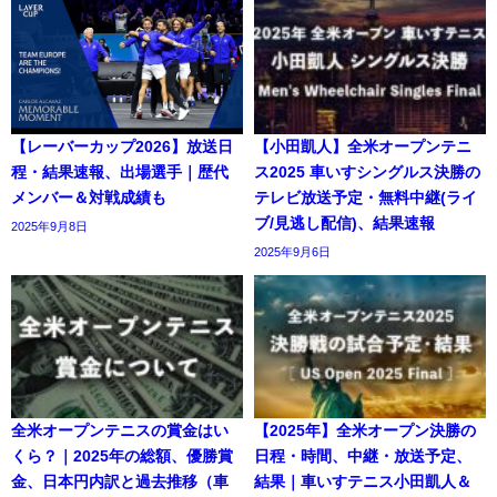
【レーバーカップ2026】放送日
【小田凱人】全米オープンテニ
程・結果速報、出場選手｜歴代
ス2025 車いすシングルス決勝の
メンバー＆対戦成績も
テレビ放送予定・無料中継(ライ
ブ/見逃し配信)、結果速報
2025年9月8日
2025年9月6日
全米オープンテニスの賞金はい
【2025年】全米オープン決勝の
くら？｜2025年の総額、優勝賞
日程・時間、中継・放送予定、
金、日本円内訳と過去推移（車
結果｜車いすテニス小田凱人＆