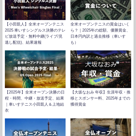
【小田凱人】全米オープンテニス
全米オープンテニスの賞金はいく
2025 車いすシングルス決勝のテレ
ら？｜2025年の総額、優勝賞金、
ビ放送予定・無料中継(ライブ/見
日本円内訳と過去推移（車いす
逃し配信)、結果速報
も）
【2025年】全米オープン決勝の日
【大坂なおみ 年収】生涯年収・推
程・時間、中継・放送予定、結果
移とスポンサー料、2025年までの
｜車いすテニス小田凱人＆上地結
獲得賞金
衣