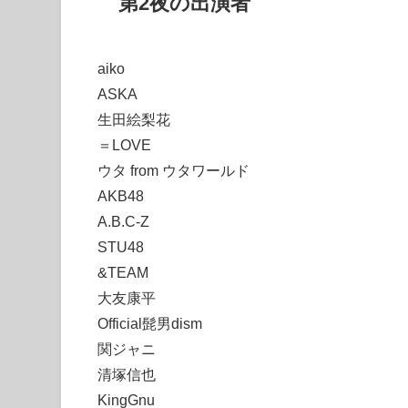
第2夜の出演者
aiko
ASKA
生田絵梨花
＝LOVE
ウタ from ウタワールド
AKB48
A.B.C-Z
STU48
&TEAM
大友康平
Official髭男dism
関ジャニ∞
清塚信也
KingGnu