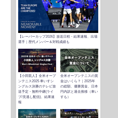
【レーバーカップ2026】放送日程・結果速報、出場
選手｜歴代メンバー＆対戦成績も
【小田凱人】全米オープ
全米オープンテニスの賞
ンテニス2025 車いすシ
金はいくら？｜2025年
ングルス決勝のテレビ放
の総額、優勝賞金、日本
送予定・無料中継(ライ
円内訳と過去推移（車い
ブ/見逃し配信)、結果速
すも）
報