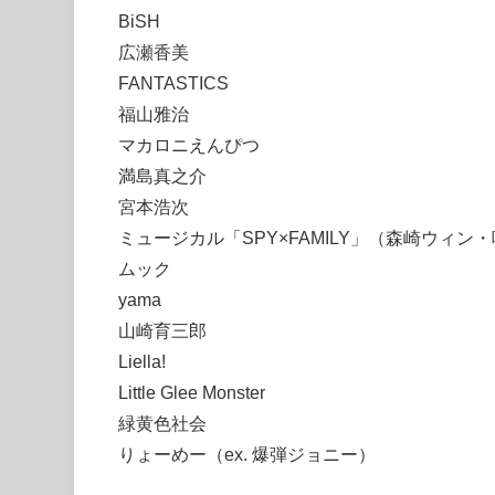
BiSH
広瀬香美
FANTASTICS
福山雅治
マカロニえんぴつ
満島真之介
宮本浩次
ミュージカル「SPY×FAMILY」（森崎ウィン
ムック
yama
山崎育三郎
Liella!
Little Glee Monster
緑黄色社会
りょーめー（ex. 爆弾ジョニー）