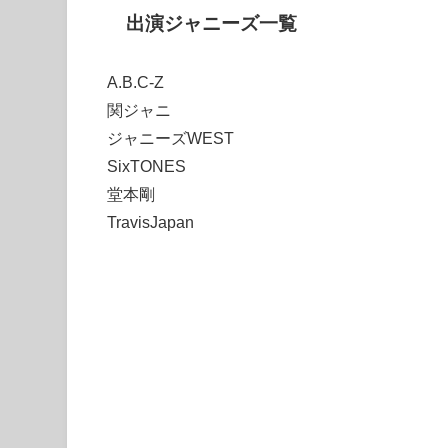
出演ジャニーズ一覧
A.B.C-Z
関ジャニ∞
ジャニーズWEST
SixTONES
堂本剛
TravisJapan