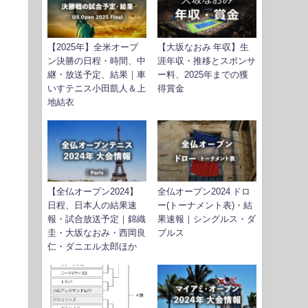
【2025年】全米オープ
【大坂なおみ 年収】生
ン決勝の日程・時間、中
涯年収・推移とスポンサ
継・放送予定、結果｜車
ー料、2025年までの獲
いすテニス小田凱人＆上
得賞金
地結衣
【全仏オープン2024】
全仏オープン2024 ドロ
日程、日本人の結果速
ー(トーナメント表)・結
報・試合放送予定｜錦織
果速報｜シングルス・ダ
圭・大坂なおみ・西岡良
ブルス
仁・ダニエル太郎ほか