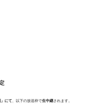
予定
列」にて
、以下の放送枠で
生中継
されます。