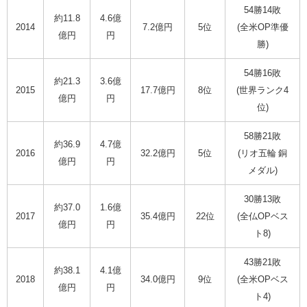
54勝14敗
約11.8
4.6億
2014
7.2億円
5位
(全米OP準優
億円
円
勝)
54勝16敗
約21.3
3.6億
2015
17.7億円
8位
(世界ランク4
億円
円
位)
58勝21敗
約36.9
4.7億
2016
32.2億円
5位
(リオ五輪 銅
億円
円
メダル)
30勝13敗
約37.0
1.6億
2017
35.4億円
22位
(全仏OPベス
億円
円
ト8)
43勝21敗
約38.1
4.1億
2018
34.0億円
9位
(全米OPベス
億円
円
ト4)