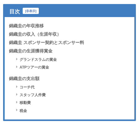
目次
[
非表示
]
錦織圭の年収推移
錦織圭の収入（生涯年収）
錦織圭 スポンサー契約とスポンサー料
錦織圭の生涯獲得賞金
グランドスラムの賞金
ATPツアーの賞金
錦織圭の支出額
コーチ代
スタッフ人件費
移動費
税金