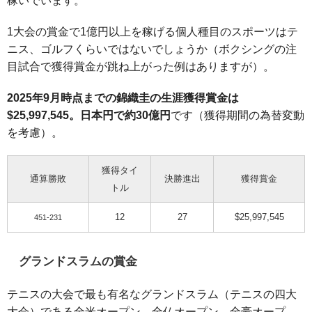
稼いでいます。
1大会の賞金で1億円以上を稼げる個人種目のスポーツはテ
ニス、ゴルフくらいではないでしょうか（ボクシングの注
目試合で獲得賞金が跳ね上がった例はありますが）。
2025年9月時点までの錦織圭の生涯獲得賞金は
$25,997,545
。日本円で約30億円
です（獲得期間の為替変動
を考慮）。
獲得タイ
通算勝敗
決勝進出
獲得賞金
トル
12
27
$25,997,545
451-231
グランドスラムの賞金
テニスの大会で最も有名なグランドスラム（テニスの四大
大会）である全米オープン、全仏オープン、全豪オープ