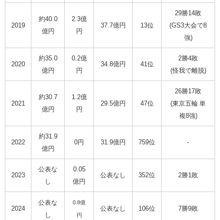
29勝14敗
約40.0
2.3億
2019
37.7億円
13位
(GS3大会で8
億円
円
強)
約35.0
0.2億
2勝4敗
2020
34.8億円
41位
億円
円
(怪我で離脱)
26勝17敗
約30.7
1.2億
2021
29.5億円
47位
(東京五輪 単
億円
円
複8強)
約31.9
2022
0円
31.9億円
759位
-
億円
公表な
0.05
2023
公表なし
352位
2勝1敗
し
億円
公表な
0.8億
2024
公表なし
106位
7勝9敗
し
円