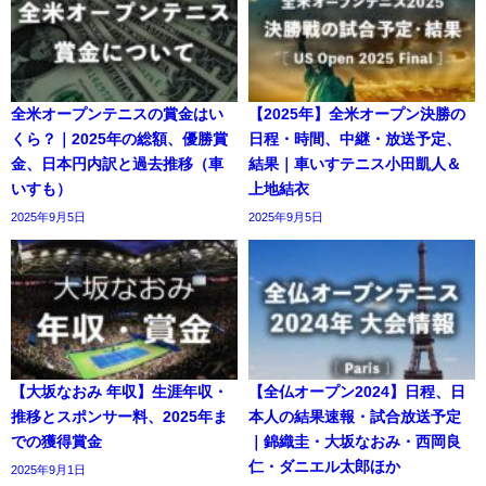
全米オープンテニスの賞金はい
【2025年】全米オープン決勝の
くら？｜2025年の総額、優勝賞
日程・時間、中継・放送予定、
金、日本円内訳と過去推移（車
結果｜車いすテニス小田凱人＆
いすも）
上地結衣
2025年9月5日
2025年9月5日
【大坂なおみ 年収】生涯年収・
【全仏オープン2024】日程、日
推移とスポンサー料、2025年ま
本人の結果速報・試合放送予定
での獲得賞金
｜錦織圭・大坂なおみ・西岡良
仁・ダニエル太郎ほか
2025年9月1日