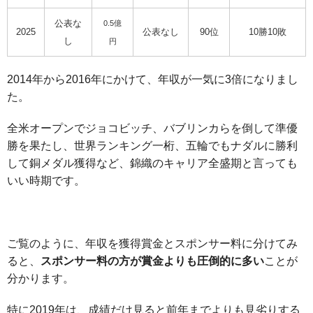
公表な
0.5億
2025
公表なし
90位
10勝10敗
し
円
2014年から2016年にかけて、年収が一気に3倍になりまし
た。
全米オープンでジョコビッチ、バブリンカらを倒して準優
勝を果たし、世界ランキング一桁、五輪でもナダルに勝利
して銅メダル獲得など、錦織のキャリア全盛期と言っても
いい時期です。
ご覧のように、年収を獲得賞金とスポンサー料に分けてみ
ると、
スポンサー料の方が賞金よりも圧倒的に多い
ことが
分かります。
特に2019年は、成績だけ見ると前年までよりも見劣りする