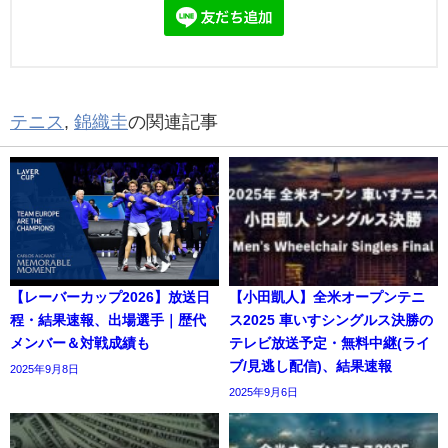
テニス
,
錦織圭
の関連記事
【レーバーカップ2026】放送日
【小田凱人】全米オープンテニ
程・結果速報、出場選手｜歴代
ス2025 車いすシングルス決勝の
メンバー＆対戦成績も
テレビ放送予定・無料中継(ライ
ブ/見逃し配信)、結果速報
2025年9月8日
2025年9月6日